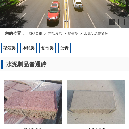
1
2
3
您的位置：
>
>
>
网站首页
产品展示
砌筑类
水泥制品普通砖
砌筑类
水稳类
预制类
沥青
水泥制品普通砖